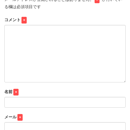
る欄は必須項目です
コメント
※
名前
※
メール
※